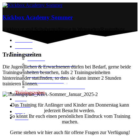
Kickbox Academy Sommer
Kickboxen und Selbstverteidigung in Weingarten/Ravensburg
Startseite
Über uns
Angebot
Trainingszeiten
Kinder
Fitness-Kickboxen
Die Jugendlichen & Erwachsenen dürfen bei Bedarf, gerne beide
Anfänger
Trainingseinheiten besuchen, falls 2 Trainingseinheiten
Fortgeschritten
hintereinander stattfinden, so dass sie dann immer 2 Stunden
Mixed-Training
trainieren können.
Kraft-Ausdauer-Zirkel
Trainingszeiten
Preise
Das Training für Anfänger und Kinder am Donnerstag kann
Kontakt
jederzeit Besucht werden.
Shop
So könnt Ihr euch einen persönlichen Eindruck vom Training
Aikido
machen.
Gerne stehen wir hier auch für offene Fragen zur Verfügung!